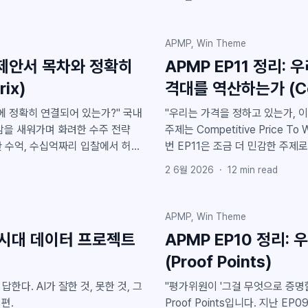
to end를 같이 진행해줄 수는 없는지? 대부분 두 가지 상황에 처한 고객사의
다. * 민간 시장에서는 기술력이 있지만 공공 입찰은 처음인 회사 * 이미 공공 입찰에 참여
하고 있지만 내부 리소스 때문에 사업 발
APMP, Win Theme
트는 지금까지 가능해 보이는 사
은 제안서 목차와 정확히
APMP EP11 정리:
력은 충분한데 공공 쪽은 아직 시
ix)
격대를 역산하는가 (Comp
"우리한테 맞는 공고가 있는지도 
정확히 연결되어 있는가?" 국내
"우리는 가격을 정하고 있는가, 이길 수 
밤을 새워가며 화려한 수주 전략
주제는 Competitive Price To Win입니다. 지난 EP10에서 Proof
번 EP11은 조금 더 민감한 주제로 넘어가려
적인 곳에서 구멍이 나 있습니다.
To Win은 단순한 가격 책정 문
2 6월 2026
·
12
min read
서 엑셀로 체크리스트 만들어서 확
있을 수 있고, 반대로 가격을 낮
평가위원에게 외면받을 확률이 매우
기 어렵습니다. APMP는 이 문제를 
격 책정이 아니라 고객과 경쟁 구
APMP, Win Theme
색인)가 아닙니다. 집필을 시작하기
작전이라고 정의합니다. 이번 글에
I 시대 데이터 프로젝트
APMP EP10 정리
가
리합니다. 1. Price-to-Win은 가장 낮은 가격을 찾는 일이 아니다 먼저 가장 큰 오해부터
(Proof Points)
에 맞춰 정리합니다. 마지
잡고 가겠습니다. 많
한다. AI가 잘한 것, 못한 것, 그
"평가위원이 '그걸 무엇으로 증명할 수 있습니까
편.
Proof Points입니다. 지난 EP09에서 Feature가 어떻게 Benefit이 되고, 그 Benefit이