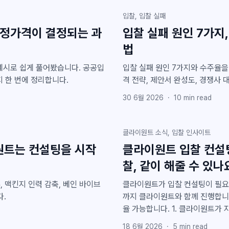
입찰, 입찰 실패
예정가격이 결정되는 과
입찰 실패 원인 7가지
법
예시로 쉽게 풀어봤습니다. 공공입
입찰 실패 원인 7가지와 수주율을 
지 한 번에 정리합니다.
격 전략, 제안서 완성도, 경쟁사
30 6월 2026
·
10
min read
클라이원트 소식, 입찰 인사이트
원트는 컨설팅을 시작
클라이원트 입찰 컨설팅
찰, 같이 해줄 수 있나
류, 맥킨지 인력 감축, 베인 바이브
클라이원트가 입찰 컨설팅이 필요
다.
까지 클라이원트와 함께 진행합니다
율 가능합니다. 1. 클라이원트가 자주 받은 질문: "공공 입찰, 같이 해줄 수 있나요?" 클라이
원트는 그동안 입찰 컨설팅 요청을 정말 많이 받았습
18 6월 2026
·
5
min read