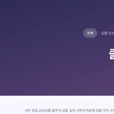
전체
입찰 인
사전 영업
,
공공입찰
,
발주처
,
입찰 실무
,
사전규격공개
,
입찰 전략
,
수