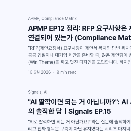
APMP, Compliance Matrix
APMP EP12 정리: RFP 요구사항
연결되어 있는가 (Compliance Matr
"RFP(제안요청서) 요구사항이 제안서 목차와 답변 위치에 
공공 입찰이나 대기업 제안을 준비할 때, 많은 제안팀이 
(Win Theme)을 짜고 멋진 디자인을 고민합니다. 하지만 수억, 수십억짜리 입찰에서 허무
하게 떨어지는 팀들을 보면 의외로 아주 기본적이고 치명
16 6월 2026
·
8
min read
만약 위 질문에 "제안서 다 쓰고 맨 마지막 날 검토하면
인했습니다"라고 답하신다면, 죄송하지만 그 제안서는 
높습니다. 글로벌 제안 표준(APMP)에서 강조하는 컴플라이언스 매트릭스(Compliance
Signals, AI
Matrix)는 제안서를 다 쓰고 끼워 맞추는 체크리스트(
"AI 딸깍이면 되는 거 아닙니까?": A
전에 뼈대부터 제대로 잡는 제안서의 설계도여야 합니다. 이번 글에서는 APMP EP12
의 솔직한 답 | Signals EP.15
정리한 컴플라이언스 매트릭스의 원칙을 한국 제안서 실무
"AI로 딸깍하면 되는 거 아닌가요?"라는 질문에 솔직하게 답
리고 진짜 병목은 구축이 아닌 유지였다는 시리즈 마지막 