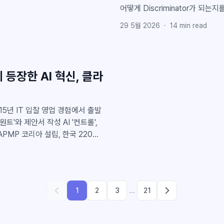
어떻게 Discriminator가 되
게 만든 주장은 무엇으로 믿게 만들 것인가 하는 
29 5월 2026
·
14
min read
이 있습니다. "당사는 고객의 업무
공할 수 있습니다", "당사는 전환
다. 하지만 평가위원 입장에서는 한 
it?" 좋은 제안서는 평가위원에게 믿어달라고 요구하지 않습니다. 믿을 수밖에 없는 근거를
등장한 AI 혁신, 클라
같이 보여줍니다. 그 근거가 오늘 다
한 Proof Point의
5년 IT 입찰 영업 경험에서 출발
트'와 제안서 작성 AI '컨트롤',
APMP 코리아 설립, 한국 220조·
...
1
2
3
21