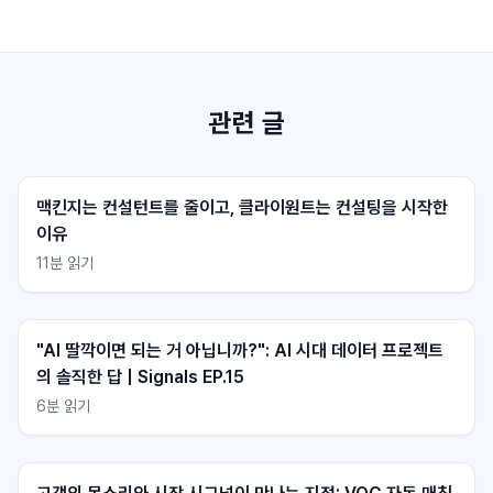
관련 글
맥킨지는 컨설턴트를 줄이고, 클라이원트는 컨설팅을 시작한
이유
11
분 읽기
클라이원트 상담
클라이원트 상담
응답 대기중
응답 대기중
"AI 딸깍이면 되는 거 아닙니까?": AI 시대 데이터 프로젝트
의 솔직한 답 | Signals EP.15
6
분 읽기