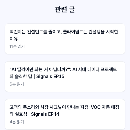
관련 글
맥킨지는 컨설턴트를 줄이고, 클라이원트는 컨설팅을 시작한
이유
11
분 읽기
클라이원트 상담
클라이원트 상담
응답 대기중
응답 대기중
"AI 딸깍이면 되는 거 아닙니까?": AI 시대 데이터 프로젝트
의 솔직한 답 | Signals EP.15
6
분 읽기
고객의 목소리와 시장 시그널이 만나는 지점: VOC 자동 매칭
의 실효성 | Signals EP.14
4
분 읽기