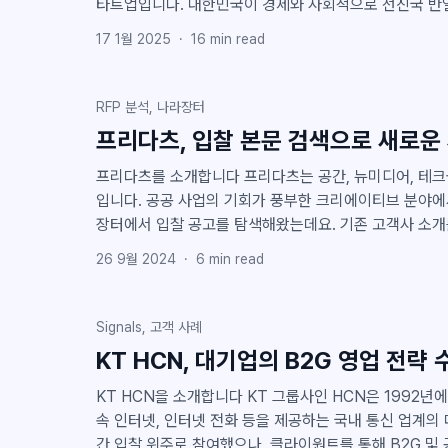
타트업입니다. 대한민국이 경제와 사회적으로 선진국 반열
에 대한 인식과 투자는 여전히 다른 선진국에 비해 부족한 실정입니다.
17 1월 2025
·
16
min read
생활 폐기물부터 산업 폐기물까지, 처리 가능한 양을 초
하는 현실 속에서, 에이트테크는 지속 가능한 사회를 위해
로봇을 활용해 환경 변화를 선도하고 있습니다. 이번 글에서는 나라장터에서 찾기 어려운
RFP 분석, 나라장터
특수한 사업 공고를 클라이원트를 통해 적시에 포착하고, 
프리다츠, 입찰 본문 검색으로 새로운
정을 상세히 소개합니다. 클라이원트의 입찰 분석 솔루션, 궁금하지 않으세요? 인력 부족
스타트업이 B2G로 확장하게 된 배경 에이트테크는 클라이원트를 만나기 전까지 오로지
프리다츠를 소개합니다 프리다츠는 공간, 뉴미디어, 테크놀로지 기반의 미디어 아트 기업
B2B
입니다. 공공 사업의 기회가 풍부한 크리에이티브 분야에
장터에서 입찰 공고를 탐색해왔는데요. 기존 고객사 소개
현재 프리다츠는 클라이원트의 소중한 고객으로서 적극적
26 9월 2024
·
6
min read
하게 서비스를 이용하고 있습니다. 이번 블로그에서는 프리다츠가 나라장터나 다른 입찰
서비스와 달리 본문 검색 기능을 제공하는 클라이원트를 
발굴하고 입찰을 수주하는지 그 노하우를 상세히 소개하겠습니다. 클라이원트
Signals, 고객 사례
기 본문 검색으로 입찰 기회를 확장하다 현재 나라장터를 비롯한 여러 입찰 서비스에서는
KT HCN, 대기업의 B2G 영업 전략 
사업 공고 제목만 검색할 수 있습니다. 그러나 공고 제목
악하기 어려워, 우리 회사가 수주할 수 있었던 사업 기회
KT HCN을 소개합니다 KT 그룹사인 HCN은 1992년에 설립된 디지털 케이블 TV, 초고
기업들이 제안요청서
속 인터넷, 인터넷 전화 등을 제공하는 국내 통신 업계의 대기업입니다. 
간 입찰 위주로 참여했으나, 클라이원트를 통해 B2G 및