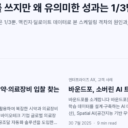
 쓰지만 왜 유의미한 성과는 1/3
은 1/3뿐. 맥킨지·딜로이트 데이터로 본 스케일링 격차의 원인과
엔터프라이즈 AX, 고객 사례
시약·의료장비 입찰 찾는
바운드포, 소버린 AI 
바운드포를 소개합니다 바운드포는 지능화 및 무인화 솔루션을 제공하는 AI 기업으로, AI
학습 데이터를 설계·구축하는 AI 
를 활용하여 복잡한 시약과 의료장비
산), Spatial AI(공간지능 기반
해 AI 운영 비용과 학습 시간을 절감
공공조달 자동화 솔루션을 도입한
30 7월 2025
·
9
min read
Generative AI, Agentic A