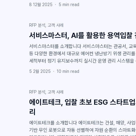
뒤, 매출이 45.5% 성장하고 입찰 참여 횟수 역시 32.
8 12월 2025
·
5
min read
이 사례는 시약과 의료장비를 폭넓게 다루는 바이오 기업
고 판단되어, 그 실제 경험을 아래에 소개드립니다. 클라이원트, 써모피셔코리아에 AI 입찰
분석 솔루션 공급 - 플래텀AI 기반 입찰 분석 솔루션 
RFP 분석, 고객 사례
기업 써모 피셔 사이언티픽의 한국 법인에 엔터프라이즈 
서비스마스터, AI를 활용한 용역입찰
다. 써모 피셔 사이언티픽은 S&P 500과 Fortune 5
생태계의 모든 것 \'플래텀(Platum)
서비스마스터를 소개합니다 서비스마스터는 관공서, 교육 기관, 병원, 상업시설, F&B 공간
등 다양한 환경에서 대규모 에어컨 냉난방기 위생 관리를 전
세척부터 정기 유지보수까지 실시간 운영 관리 시스템을 
은 서비스를 제공합니다. 전문 엔지니어 팀의 풍부한 경
5 2월 2025
·
10
min read
에어컨 브랜드에 대한 깊이 있는 노하우를 갖추고 있습니다. 공공사업에서도 검증된
력! 공공사업 분야에서는 정기적으로 다양한 용역 서비스 사업 기회가 열립니다. 서비스마
스터는 이러한 기회를 적극 활용하여 위생관리 및 세척 
RFP 분석, 고객 사례
으로 수주하는 전략을 구축해왔습니다. 이번 글에서는 서비스마스터가 공공 프로젝트를 어
에이트테크, 입찰 초보 ESG 스타트업
떻게 확보하고, 효율적으로 운영하는지 그 핵심 비결을 공개합니다! 클라이
리
에이트테크를 소개합니다 에이트테크는 건설, 해양, 사업장 등에서 발생하는 폐기물을 AI
기반 무인 로봇으로 자동 선별하여 자원 순환의 스마트화를