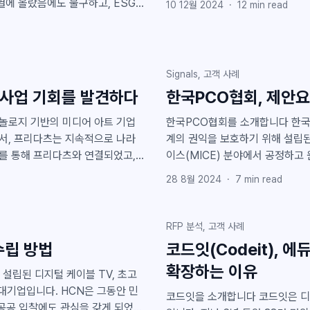
에 올랐음에도 불구하고, ESG
10 12월 2024
·
12
min read
례로 꼽힙니다. 특히 데이터 기반 의사결정과 중장기 전략 수립에 강점을 보이며, 시장 변화
 일상에서 발생하는
와 업계 내 입지 분석, 그리고 정
과하는 폐기물이 지속적으로 증가
장 조사를 진행했습니다. 클라이원트는 주기적으로 고객사를 대상으로 입찰 전략 컨설팅을
 AI 기반 소프트웨어와 하드웨어
진행하고 있으며, 이제 어썸스쿨이
Signals, 고객 사례
소개해 드리겠습니다. AI 입찰 분석, 클라이원트 상담 받기 공공 교육 시장에서의 입지와 역
이를 실제 입찰 수주로 연결한 과
 사업 기회를 발견하다
한국PCO협회, 제안요
할 어썸스쿨은 청소년을 대상으로
한국PCO협회를 소개합니다 한국PCO협회는 컨벤션 산업의 비즈니스 환경을 개선하고 업
서, 프리다츠는 지속적으로 나라
계의 권익을 보호하기 위해 설립된 비영리 기관입니다. 
를 통해 프리다츠와 연결되었고,
이스(MICE) 분야에서 공정하고
으로 피드백을 교환하며, 스마트
팅을 진행해왔는데요. 특히 사전규
28 8월 2024
·
7
min read
을 100여 개의 회원사들을 위해
통해 어떻게 숨겨진 사업 기회를
정 조항은 그 종류가 매우 복잡하
 도입 문의하
한 후 피해를 입는 경우도 많았다고 합니다. 이처럼 의미 있는 작업
RFP 분석, 고객 사례
수행하기 위해, 클라이원트는 한
수립 방법
코드잇(Codeit), 
만으로는 사업의 내용을 정확히 파
개발하고 고도화하고 있습니다. A
확장하는 이유
를 놓치기 쉽습니다. 그래서 많은
고, 문제가 될 만한 조항을 식별하여 개선
PC
HCN은 그동안 민
코드잇을 소개합니다 코드잇은 디지털 코딩 교육을 제공하는 국내 주요 에듀테크 스타트업
 공공 입찰에도 관심을 갖게 되었습