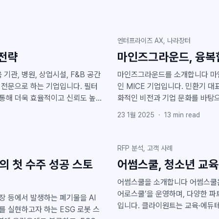
0% 증가하는 성과를 달성했습니다.
비용 절감, 위험 감소에 기여하고 있습니다. 다양한 산업 분야의 데
들께도 충분히 도움이 될 수 있다
능 프로젝트를 완성해온 바운드포
를 안고 있었습니다. 이러한 고민 끝에 올해 초 클라이원트를 도입하며 B2G 공공입찰 시장
업체 클라이원트가 글로벌 바이오테크
엔터프라이즈 AX, 나라장터
진출이라는 새로운 도약을 모색했
솔루션을 공급했다고 20일 밝혔
 전략
마인즈그라운드, 융복합 
다. 이번 글에서는 왜 AI 기
00에 포함된 미국 기업이다.스타트업
\'Platum 반복된 입찰 작업을 매
마인즈그라운드를 소개합니다 마인즈그라운드는 현재 가장 빠르게 성장하고 있는 대표적
문으로 하는 기업입니다. 필터
인 MICE 기업입니다. 민환기 대
통해 더욱 효율적이고 신뢰도 높
화적인 비전과 기업 문화를 바탕으
험과 기술력을 바탕으로 국내 모든
에서 새로운 MICE의 기준을 제시하고 있습니다. 특히 최근
23 1월 2025
·
13
min read
 경쟁
해 시스템 이슈가 지속적으로 발생
움을 겪고 있는 이 시기에, 마인
용역 프로젝트에 입찰하고, 성공적
졌다는 긍정적인 피드백을 주셨습니다. 마인즈그라운드는 한국PCO협회를 통
RFP 분석, 고객 사례
게 되었으며, 협회 회원사 중 가
의 첫 수주 성공 스토
어썸스쿨, 청소년 교육
원트의 공공 입
이상의 경력을 보유한 MICE 전
찰 분석 솔루션, 궁금하신가요? 공공 분야에서 용역 사업 기회가 많을까요? 입찰
주를 위해 AI와 데이터 분석의 
어썸스쿨을 소개합니다 어썸스쿨은 초·중·고등학교를 대상으로 교육 프로그램 브랜드 ‘히
하여 이를
어로스쿨’을 운영하며, 다양한 파
입니다. 클라이원트는 교육·에듀테
 실현하고자 하는 ESG 로봇 스
스쿨은 클라이원트를 효과적으로 