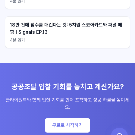
4
분 읽기
18만 건에 점수를 매긴다는 것: 5차원 스코어카드와 퍼널 매
핑 | Signals EP.13
4
분 읽기
불러오는 중...
불러오는 중...
공공조달 입찰 기회를 놓치고 계신가요?
클라이원트와 함께 입찰 기회를 먼저 포착하고 성공 확률을 높이세
요.
무료로 시작하기