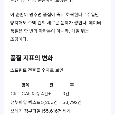
발견되면 다음 순환에서 보정된다.
이 순환이 멈추면 품질이 즉시 하락한다. 1주일만
방치해도 수백 건의 새로운 문제가 쌓인다. 데이터
품질은 한 번의 마라톤이 아니라, 매일 뛰는
조깅이다.
품질 지표의 변화
스프린트 전후를 숫자로 보면:
항목
전
후
CRITICAL 이슈
4건+
0건
첨부파일 텍스트
5,263건
53,792건
쓰레기 첨부파일
155,616건
제거