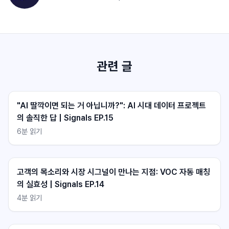
관련 글
"AI 딸깍이면 되는 거 아닙니까?": AI 시대 데이터 프로젝트
의 솔직한 답 | Signals EP.15
6
분 읽기
클라이원트 상담
클라이원트 상담
응답 대기중
응답 대기중
고객의 목소리와 시장 시그널이 만나는 지점: VOC 자동 매칭
의 실효성 | Signals EP.14
4
분 읽기