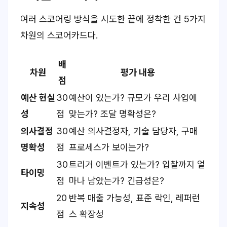
여러 스코어링 방식을 시도한 끝에 정착한 건 5가지
차원의 스코어카드다.
배
차원
평가 내용
점
예산 현실
30
예산이 있는가? 규모가 우리 사업에
성
점
맞는가? 조달 명확성은?
의사결정
30
예산 의사결정자, 기술 담당자, 구매
명확성
점
프로세스가 보이는가?
30
트리거 이벤트가 있는가? 입찰까지 얼
타이밍
점
마나 남았는가? 긴급성은?
20
반복 매출 가능성, 표준 락인, 레퍼런
지속성
점
스 확장성