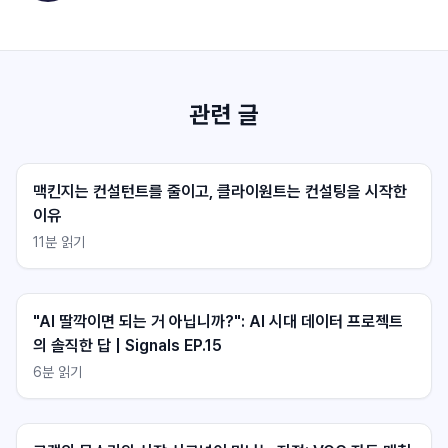
관련 글
맥킨지는 컨설턴트를 줄이고, 클라이원트는 컨설팅을 시작한
이유
11
분 읽기
클라이원트 상담
클라이원트 상담
응답 대기중
응답 대기중
"AI 딸깍이면 되는 거 아닙니까?": AI 시대 데이터 프로젝트
의 솔직한 답 | Signals EP.15
6
분 읽기