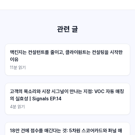
관련 글
맥킨지는 컨설턴트를 줄이고, 클라이원트는 컨설팅을 시작한
이유
11
분 읽기
클라이원트 상담
클라이원트 상담
응답 대기중
응답 대기중
고객의 목소리와 시장 시그널이 만나는 지점: VOC 자동 매칭
의 실효성 | Signals EP.14
4
분 읽기
18만 건에 점수를 매긴다는 것: 5차원 스코어카드와 퍼널 매