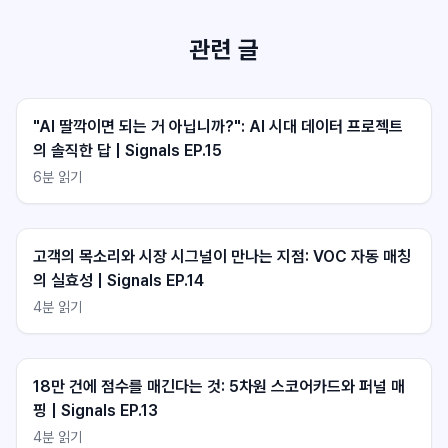
관련 글
"AI 딸깍이면 되는 거 아닙니까?": AI 시대 데이터 프로젝트
의 솔직한 답 | Signals EP.15
6
분 읽기
클라이원트 상담
클라이원트 상담
응답 대기중
응답 대기중
고객의 목소리와 시장 시그널이 만나는 지점: VOC 자동 매칭
의 실효성 | Signals EP.14
4
분 읽기
18만 건에 점수를 매긴다는 것: 5차원 스코어카드와 퍼널 매
핑 | Signals EP.13
4
분 읽기