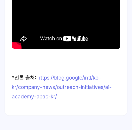
*언론 출처:
https://blog.google/intl/ko-
kr/company-news/outreach-initiatives/ai-
academy-apac-kr/